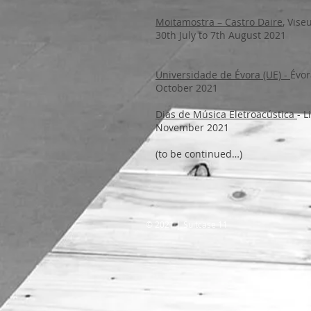
Moitamostra – Castro Daire
, Vise
30th July to 7th August 2021
Universidade de Évora (UE) -
Évor
October 2021
Dias de Música Eletroacústica
- L
November 2021
(to be continued…)
​© 2021 | Suitcase 11