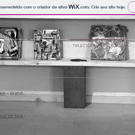
 desenvolvido com o criador de sites
.com
. Crie seu site hoje.
STS | ARTISTES
WORKS | OEUVRES
TRAJECTORY | TRAJECTOIRE
DIA
ain
– Grand-
eias de Seia
-