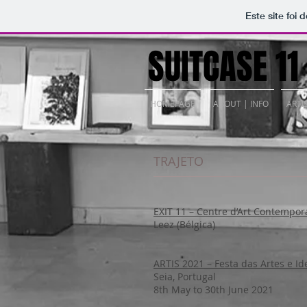
Este site foi
SUITCASE 11
HOMEPAGE
ABOUT | INFO
ARTI
TRAJETO
EXIT 11 – Centre d’Art Contempor
Leez (Bélgica)
ARTIS 2021 – Festa das Artes e Id
Seia, Portugal
8th May to 30th June 2021